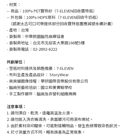
- 材質：
-- 商品：100% PET寶特紗（7-ELEVEN回收寶特瓶）
-- 外包裝：100% HDPE原料（7-ELEVEN回收牛奶瓶）
（感謝太古可口可樂提供部分回收寶特瓶響應減塑永續計畫）
- 產地：台灣
- 委製商：中華民國腦性麻痺協會
- 委製商地址：台北市北投區大業路166號5樓
- 委製商電話：02-2892-6222
共創單位：
- 空瓶材料提供及銷售推廣：7-ELEVEN
- 布料生產及產品設計： StoryWear
- 爽爽貓圖像授權：華研國際音樂股份有限公司
- 腦麻兒藝術培訓：國立和美實驗學校
- 手工製作夥伴：腦麻及非營利組織媽媽
注意事項：
1. 請勿漂白、乾洗，遠離高溫及火源。
2. 請勿放入洗衣機清洗，表面髒污可用濕布擦拭。
3. 由於素材染印關係，可能對接觸物品，發生色移導致染色狀況。
4. 尺寸測量方式不同，略有誤差為正常現象。