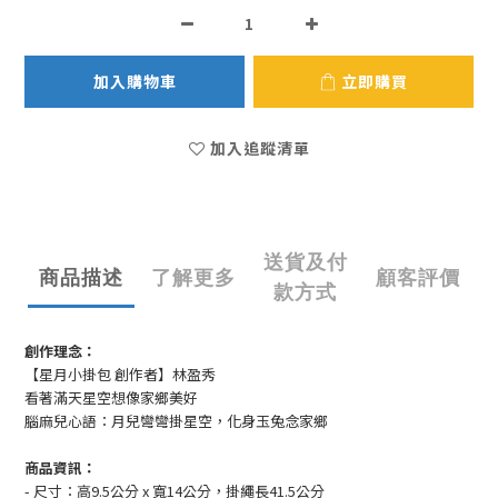
加入購物車
立即購買
加入追蹤清單
送貨及付
商品描述
了解更多
顧客評價
款方式
創作理念：
【星月小掛包 創作者】林盈秀
看著滿天星空想像家鄉美好
腦麻兒心語：月兒彎彎掛星空，化身玉兔念家鄉
商品資訊：
- 尺寸：高9.5公分 x 寬14公分，掛繩長41.5公分