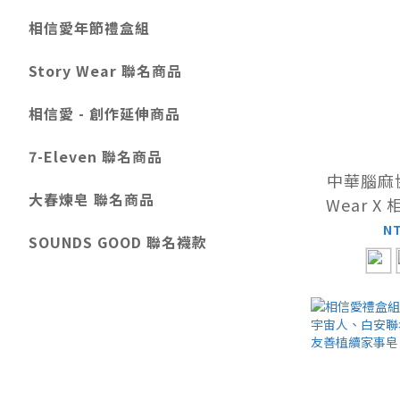
相信愛年節禮盒組
Story Wear 聯名商品
相信愛 - 創作延伸商品
7-Eleven 聯名商品
中華腦麻協會
大春煉皂 聯名商品
Wear X
人
N
SOUNDS GOOD 聯名襪款