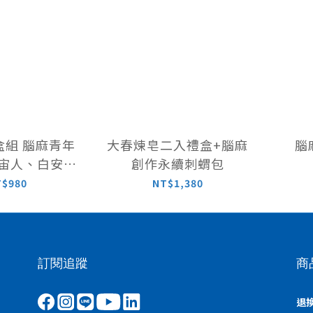
麻青年
大春煉皂二入禮盒+腦麻
腦
宇宙人、白安聯
創作永續刺蝟包
T$980
NT$1,380
植續家事皂 限量400組
訂閱追蹤
商
退