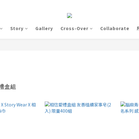
Story
Gallery
Cross-Over
Collaborate
禮盒組