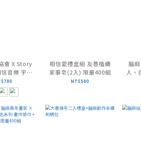
 X Story
相信愛禮盒組 友善植續
腦麻
 相信音樂 宇宙
家事皂(2入) 限量400組
人、
 絲巾
T$780
NT$580