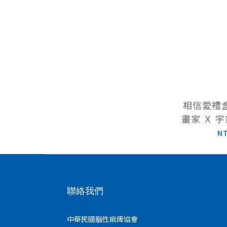
相信愛禮盒組 腦
畫家 Ｘ 
名系列 畫作領巾＋友善
N
聯絡我們
中華民國腦性麻痺協會