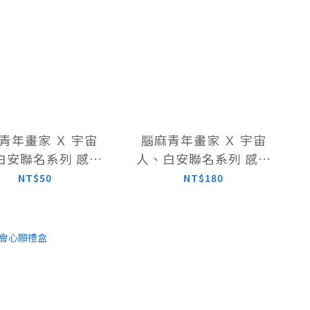
青年畫家 Ｘ 宇宙
腦麻青年畫家 Ｘ 宇宙
白安聯名系列 感謝
人、白安聯名系列 感謝
卡｜單張
卡｜一組4張
NT$50
NT$180