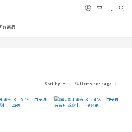
所有商品
Sort by
24 Items per page