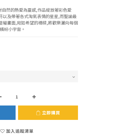
GO與對自然的熱愛為靈感,作品綻放著彩色愛
符以及帶著各式淘氣表情的星星,而聖諭最
整幅畫面,宛如希望的橋樑,將歡樂灑向每個
的繽紛小宇宙。
立即購買
加入追蹤清單