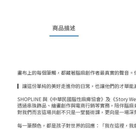
商品描述
畫布上的每個筆觸，都藏著腦麻創作者最真實的聲音。
▎
讓這份單純的美好走進你的日常，也讓他們的才華能
SHOPLINE 與《中華民國腦性麻痺協會》及《Story
透過串珠飾品、繪畫創作與電商行銷等實務，陪伴腦麻
對我們而言這場共創不只是一堂藝術課，更向是一場深
每一筆顏色，都是孩子對世界的回應：「
我在這裡，我