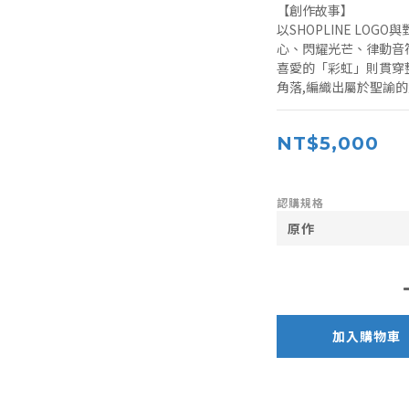
【創作故事】
以SHOPLINE LO
心、閃耀光芒、律動音
喜愛的「彩虹」則貫穿
角落,編織出屬於聖諭
NT$5,000
認購規格
加入購物車