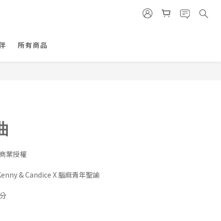
立即購買
伴
所有商品
曲
與商業授權
Kenny & Candice X 腦麻青年聖諭
分 