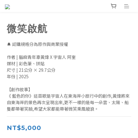
微笑啟航
🔔 認購規格分為原作與商業授權
作者 | 腦麻青年辜黃煒 X 宇宙人 阿奎
媒材 | 彩色筆、拼貼
尺寸 | 21公分 × 29.7公分 
年份 | 2025
【創作故事】
《 藍色的你》這首歌是宇宙人在東海岸小旅行中的創作,黃煒將來
自東海岸的景色再次呈現出來,更不一樣的是每一朵雲、太陽、船
隻都帶著笑臉,希望大家都能帶著微笑乘風破浪。
NT$5,000